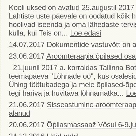
Kooli uksed on avatud 25.augustil 2017 
Lahtiste uste päevale on oodatud kõik 
hoolivad iseenda ja oma lähedaste tervi
külla, kui Teis on...
Loe edasi
14.07.2017
Dokumentide vastuvõtt on 
23.06.2017
Aroomteraapia õpilased osa
21.juunil 2017 a. korraldas Tallinna B
teemapäeva "Lõhnade öö", kus osalesi
Ühing töötubadega ja meie õpilased-õ
tegi hariva ja huvitava lõhnamatka...
Lo
21.06.2017
Sisseastumine aroomteraap
alanud
20.06.2017
Õpilasmassaaž Võsul 6-9.ju