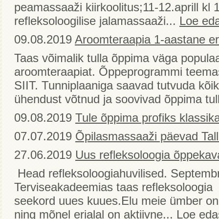
peamassaaži kiirkoolitus;11-12.aprill kl 
refleksoloogilise jalamassaaži...
Loe eda
09.08.2019
Aroomteraapia 1-aastane er
Taas võimalik tulla õppima väga popula
aroomteraapiat. Õppeprogrammi teemas
SIIT. Tunniplaaniga saavad tutvuda kõi
ühendust võtnud ja soovivad õppima tul
09.08.2019
Tule õppima profiks klassik
07.07.2019
Õpilasmassaaži päevad Tall
27.06.2019
Uus refleksoloogia õppekav
Head refleksoloogiahuvilised. Septembr
Terviseakadeemias taas refleksoloogi
seekord uues kuues.Elu meie ümber on
ning mõnel erialal on aktiivne...
Loe eda