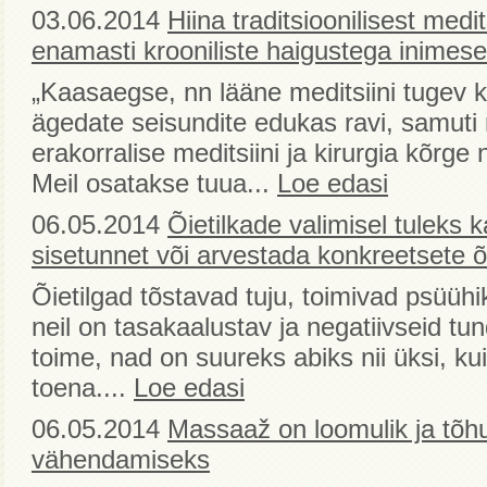
03.06.2014
Hiina traditsioonilisest medit
enamasti krooniliste haigustega inimes
„Kaasaegse, nn lääne meditsiini tugev
ägedate seisundite edukas ravi, samuti 
erakorralise meditsiini ja kirurgia kõrge 
Meil osatakse tuua...
Loe edasi
06.05.2014
Õietilkade valimisel tuleks
sisetunnet või arvestada konkreetsete õ
Õietilgad tõstavad tuju, toimivad psüühik
neil on tasakaalustav ja negatiivseid t
toime, nad on suureks abiks nii üksi, kui 
toena....
Loe edasi
06.05.2014
Massaaž on loomulik ja tõhus 
vähendamiseks