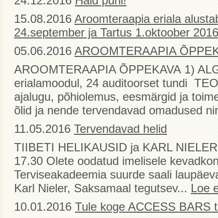
24.12.2016
Häid pühi!
15.08.2016
Aroomteraapia eriala alustab
24.september ja Tartus 1.oktoober 201
05.06.2016
AROOMTERAAPIA ÕPPEKAV
AROOMTERAAPIA ÕPPEKAVA 1) ALG
erialamoodul, 24 auditoorset tundi T
ajalugu, põhiolemus, eesmärgid ja toim
õlid ja nende tervendavad omadused ni
11.05.2016
Tervendavad helid
TIIBETI HELIKAUSID ja KARL NIELER21
17.30 Olete oodatud imelisele kevadkon
Terviseakadeemia suurde saali laupäeva
Karl Nieler, Saksamaal tegutsev...
Loe 
10.01.2016
Tule koge ACCESS BARS te