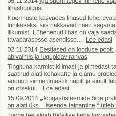
05.11.2014
Iga sporti tegev inimene vaj
lihashooldust
Koormuste kasvades lihased lühenevad. K
lühikeseks, siis hakkavad need segama l
liikumist. Lühenenud lihas on vaja saad
tavapärasesse asendisse....
Loe edasi
02.11.2014
Eestlased on looduse poolt 
abivalmis ja lugupidav rahvas
Tingituna karmist kliimast ja pimedast ta
saatnud alati kehakatte ja elamu proble
andnud siinne ilmastik napilt ja ainult l
on otsekui...
Loe edasi
15.09.2014
„Joogasüsteemide õige prak
on alati üks – iseenda taipamine,“ ütl
Jooga tee algab füüsilise keha korrasta