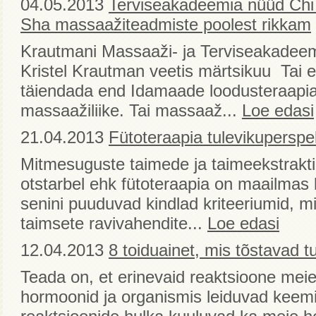
04.05.2013
Terviseakadeemia nüüd Chi 
Sha massaažiteadmiste poolest rikkam
Krautmani Massaaži- ja Terviseakadeem
Kristel Krautman veetis märtsikuu Tai e
täiendada end Idamaade loodusteraapia
massaažiliike. Tai massaaž...
Loe edasi
21.04.2013
Fütoteraapia tulevikuperspek
Mitmesuguste taimede ja taimeekstrakti
otstarbel ehk fütoteraapia on maailmas l
senini puuduvad kindlad kriteeriumid, mil
taimsete ravivahendite...
Loe edasi
12.04.2013
8 toiduainet, mis tõstavad t
Teada on, et erinevaid reaktsioone mei
hormoonid ja organismis leiduvad keem