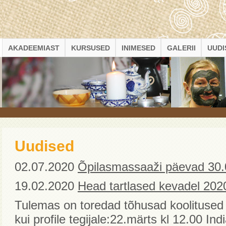
AKADEEMIAST
KURSUSED
INIMESED
GALERII
UUDI
Uudised
02.07.2020
Õpilasmassaaži päevad 30.0
19.02.2020
Head tartlased kevadel 202
Tulemas on toredad tõhusad koolitused
kui profile tegijale:22.märts kl 12.00 In