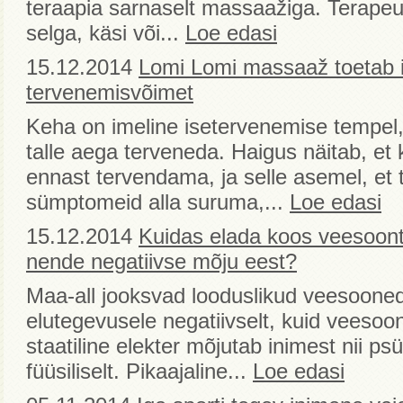
teraapia sarnaselt massaažiga. Terapeut 
selga, käsi või...
Loe edasi
15.12.2014
Lomi Lomi massaaž toetab i
tervenemisvõimet
Keha on imeline isetervenemise tempel
talle aega terveneda. Haigus näitab, e
ennast tervendama, ja selle asemel, et 
sümptomeid alla suruma,...
Loe edasi
15.12.2014
Kuidas elada koos veesoont
nende negatiivse mõju eest?
Maa-all jooksvad looduslikud veesooned
elutegevusele negatiivselt, kuid veesoon
staatiline elekter mõjutab inimest nii psü
füüsiliselt. Pikaajaline...
Loe edasi