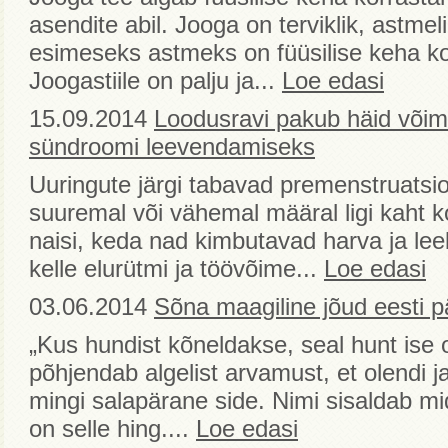
asendite abil. Jooga on terviklik, astme
esimeseks astmeks on füüsilise keha k
Joogastiile on palju ja...
Loe edasi
15.09.2014
Loodusravi pakub häid võim
sündroomi leevendamiseks
Uuringute järgi tabavad premenstruatsi
suuremal või vähemal määral ligi kaht 
naisi, keda nad kimbutavad harva ja lee
kelle elurütmi ja töövõime...
Loe edasi
03.06.2014
Sõna maagiline jõud eesti 
„Kus hundist kõneldakse, seal hunt ise 
põhjendab algelist arvamust, et olendi j
mingi salapärane side. Nimi sisaldab mi
on selle hing....
Loe edasi