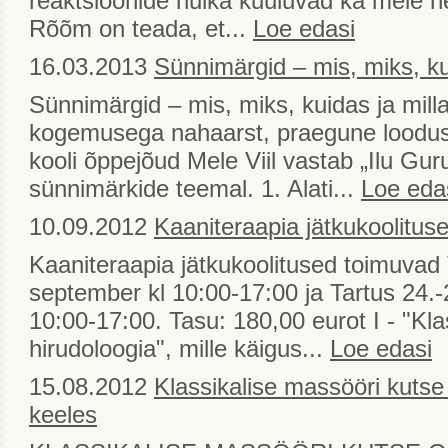
reaktsioonide hulka kuuluvad ka meie h
Rõõm on teada, et...
Loe edasi
16.03.2013
Sünnimärgid – mis, miks, kui
Sünnimärgid – mis, miks, kuidas ja mil
kogemusega nahaarst, praegune loodus
kooli õppejõud Mele Viil vastab „Ilu Gur
sünnimärkide teemal. 1. Alati...
Loe eda
10.09.2012
Kaaniteraapia jätkukoolituse
Kaaniteraapia jätkukoolitused toimuvad 
september kl 10:00-17:00 ja Tartus 24.-
10:00-17:00. Tasu: 180,00 eurot I - "Kla
hirudoloogia", mille käigus...
Loe edasi
15.08.2012
Klassikalise massööri kut
keeles