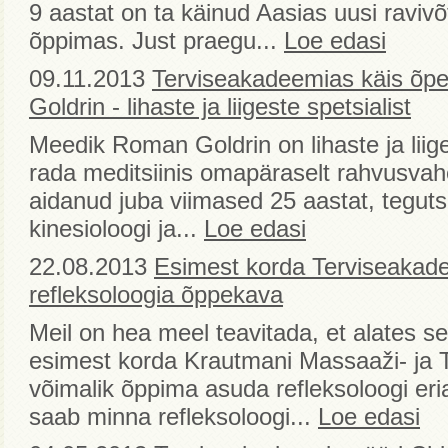
9 aastat on ta käinud Aasias uusi ravivõ
õppimas. Just praegu...
Loe edasi
09.11.2013
Terviseakadeemias käis õ
Goldrin - lihaste ja liigeste spetsialist
Meedik Roman Goldrin on lihaste ja liiges
rada meditsiinis omapäraselt rahvusvahe
aidanud juba viimased 25 aastat, tegut
kinesioloogi ja...
Loe edasi
22.08.2013
Esimest korda Terviseakad
refleksoloogia õppekava
Meil on hea meel teavitada, et alates se
esimest korda Krautmani Massaaži- ja
võimalik õppima asuda refleksoloogi eria
saab minna refleksoloogi...
Loe edasi