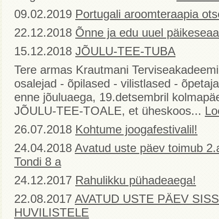
09.02.2019
Portugali aroomteraapia otse
22.12.2018
Õnne ja edu uuel päikeseaa
15.12.2018
JÕULU-TEE-TUBA
Tere armas Krautmani Terviseakadeemia
osalejad - õpilased - vilistlased - õpet
enne jõuluaega, 19.detsembril kolmapä
JÕULU-TEE-TOALE, et üheskoos...
Lo
26.07.2018
Kohtume joogafestivalil!
24.04.2018
Avatud uste päev toimub 2.a
Tondi 8 a
24.12.2017
Rahulikku pühadeaega!
22.08.2017
AVATUD USTE PÄEV SIS
HUVILISTELE