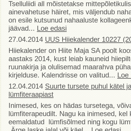
Tselluliidi all mõistetakse mittepõletikuli
ainevahetuse häiret, mis väljendub nah
on esile kutsunud nahaaluste kollageen
jäävad...
Loe edasi
27.04.2014
UUS Hiiekalender 10227 (2
Hiiekalender on Hiite Maja SA poolt koo
aastaks 2014, kust leiab kauneid hiiepilte
ruunakirja ja olulisemad maarahva püh
kirjelduse. Kalendrisse on valitud...
Loe 
12.04.2014
Suurte tursete puhul kätel j
lümfiteraapiast
Inimesed, kes on hädas tursetega, võiv
lümfiterapeudilt. Nagu ka inimesed, kel
eemaldatud lümfisõlmed ning kogu lümfir
„Ärge laske jalal või käel...
Loe edasi