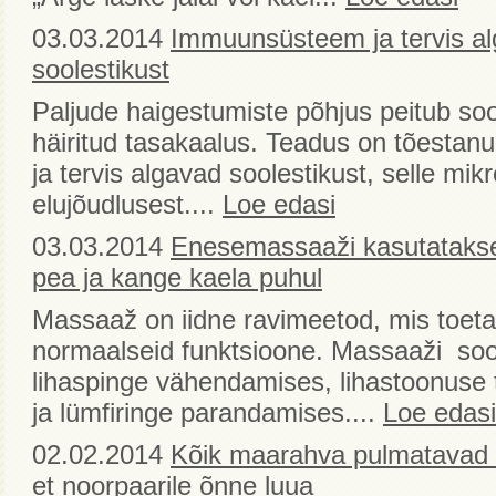
03.03.2014
Immuunsüsteem ja tervis a
soolestikust
Paljude haigestumiste põhjus peitub soo
häiritud tasakaalus. Teadus on tõesta
ja tervis algavad soolestikust, selle mik
elujõudlusest....
Loe edasi
03.03.2014
Enesemassaaži kasutatakse
pea ja kange kaela puhul
Massaaž on iidne ravimeetod, mis toeta
normaalseid funktsioone. Massaaži so
lihaspinge vähendamises, lihastoonuse 
ja lümfiringe parandamises....
Loe edasi
02.02.2014
Kõik maarahva pulmatavad 
et noorpaarile õnne luua