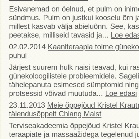
Esivanemad on öelnud, et pulm on inim
sündmus. Pulm on justkui kooselu õrn j
millest kasvab välja abieluõnn. See, ka
peetakse, milliseid tavasid ja...
Loe edas
02.02.2014
Kaaniteraapia toime günekol
puhul
Järjest suurem hulk naisi teavad, kui ra
günekoloogilistele probleemidele. Sagel
tähelepanuta esimesed sümptomid ning 
protsessid võivad muutuda...
Loe edasi
23.11.2013
Meie õppejõud Kristel Kraut
täiendusõppelt Chiang Maist
Terviseakadeemia õppejõud Kristel Kr
teraapiate ja massaažidega tegelenud ju