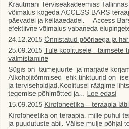
Krautmani Terviseakadeemias Tallinnas
võimalus kogeda ACCESS BARS teraapi
päevadel ja kellaaedadel. Access Bars
efektiivne võimalus vabaneda elupingete
24.12.2015
Õnnistatud pööriaega ja harm
25.09.2015
Tule koolitusele - taimsete t
valmistamine
Sügis on taimejuurte ja marjade korja
Alkoholitõmmised ehk tinktuurid on isev
ja tervisehoidjad.Koolitusel räägime lihtsa
tegemise põhimõtted ja...
Loe edasi
15.09.2015
Kirofoneetika – teraapia läb
Kirofoneetika on teraapia, mille puhul t
ja puudutuste abil. Välise mulje põhjal t