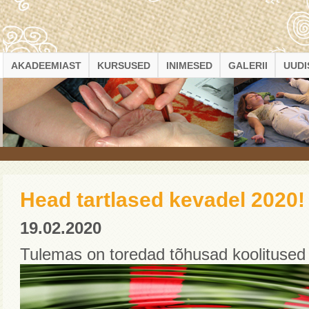
AKADEEMIAST
KURSUSED
INIMESED
GALERII
UUDI
Head tartlased kevadel 2020!
19.02.2020
Tulemas on toredad tõhusad koolituse