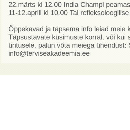
22.märts kl 12.00 India Champi peamassa
11-12.aprill kl 10.00 Tai refleksoloogilis
Õppekavad ja täpsema info leiad meie ko
Täpsustavate küsimuste korral, või kui s
üritusele, palun võta meiega ühendust:
info@terviseakadeemia.ee